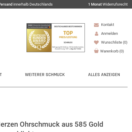
Versand
innerhalb Deutschlands
1 Monat
Widerrufsrecht
Kontakt
Anmelden
Wunschliste
(0)
Warenkorb
(
0
)
T
WEITERER SCHMUCK
ALLES ANZEIGEN
Herzen Ohrschmuck aus 585 Gold