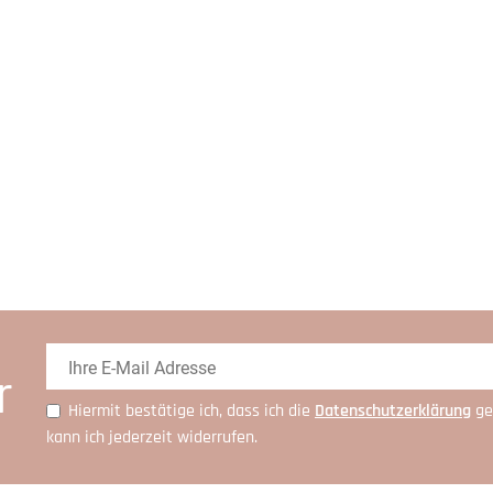
r
Hiermit bestätige ich, dass ich die
Daten­schutz­erklärung
ge
kann ich jederzeit widerrufen.