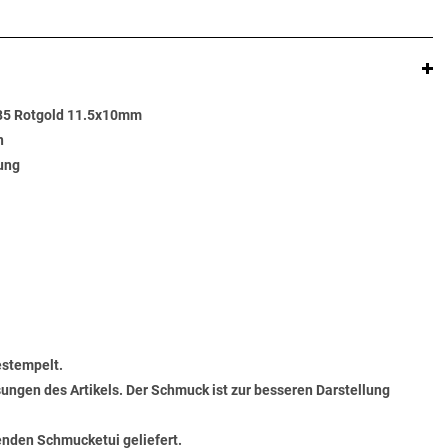
585 Rotgold 11.5x10mm
n
rung
estempelt.
ungen des Artikels. Der Schmuck ist zur besseren Darstellung
senden Schmucketui geliefert.