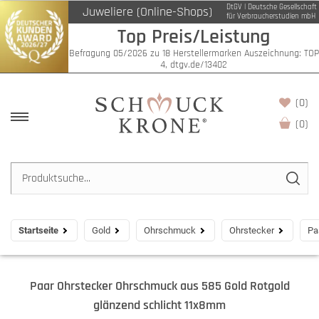
DtGV | Deutsche Gesellschaft
Juweliere (Online-Shops)
für Verbraucherstudien mbH
Top Preis/Leistung
Befragung 05/2026 zu 18 Herstellermarken Auszeichnung: TOP
4, dtgv.de/13402
(0)
(
0
)
Startseite
Gold
Ohrschmuck
Ohrstecker
Pa
Paar Ohrstecker Ohrschmuck aus 585 Gold Rotgold
glänzend schlicht 11x8mm