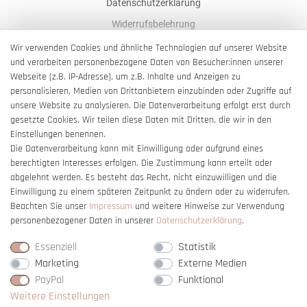
Datenschutzerklärung
Widerrufsbelehrung
AGB
Wir verwenden Cookies und ähnliche Technologien auf unserer Website
und verarbeiten personenbezogene Daten von Besucher:innen unserer
Impressum
Webseite (z.B. IP-Adresse), um z.B. Inhalte und Anzeigen zu
Barrierefreiheitserklärung
personalisieren, Medien von Drittanbietern einzubinden oder Zugriffe auf
unsere Website zu analysieren. Die Datenverarbeitung erfolgt erst durch
gesetzte Cookies. Wir teilen diese Daten mit Dritten, die wir in den
Einstellungen benennen.
Die Datenverarbeitung kann mit Einwilligung oder aufgrund eines
berechtigten Interesses erfolgen. Die Zustimmung kann erteilt oder
Vertrag widerrufen
abgelehnt werden. Es besteht das Recht, nicht einzuwilligen und die
Einwilligung zu einem späteren Zeitpunkt zu ändern oder zu widerrufen.
Beachten Sie unser
Impressum
und weitere Hinweise zur Verwendung
personenbezogener Daten in unserer
Daten­schutz­erklärung
.
Essenziell
Statistik
Marketing
Externe Medien
PayPal
Funktional
Weitere Einstellungen