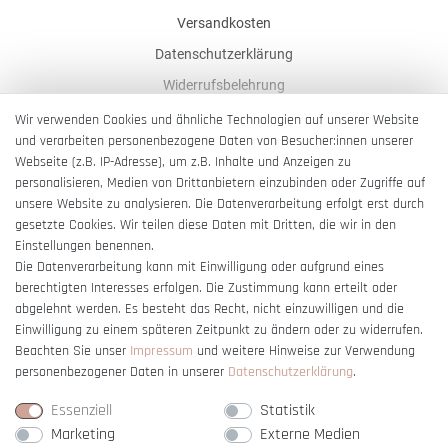
Versandkosten
Datenschutzerklärung
Widerrufsbelehrung
AGB
Wir verwenden Cookies und ähnliche Technologien auf unserer Website
und verarbeiten personenbezogene Daten von Besucher:innen unserer
Impressum
Webseite (z.B. IP-Adresse), um z.B. Inhalte und Anzeigen zu
Barrierefreiheitserklärung
personalisieren, Medien von Drittanbietern einzubinden oder Zugriffe auf
unsere Website zu analysieren. Die Datenverarbeitung erfolgt erst durch
gesetzte Cookies. Wir teilen diese Daten mit Dritten, die wir in den
Einstellungen benennen.
Die Datenverarbeitung kann mit Einwilligung oder aufgrund eines
berechtigten Interesses erfolgen. Die Zustimmung kann erteilt oder
Vertrag widerrufen
abgelehnt werden. Es besteht das Recht, nicht einzuwilligen und die
Einwilligung zu einem späteren Zeitpunkt zu ändern oder zu widerrufen.
Beachten Sie unser
Impressum
und weitere Hinweise zur Verwendung
personenbezogener Daten in unserer
Daten­schutz­erklärung
.
Essenziell
Statistik
Marketing
Externe Medien