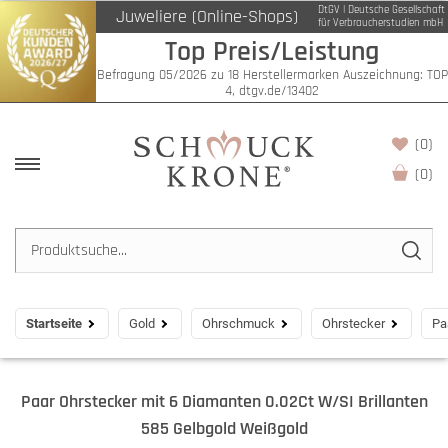
DtGV | Deutsche Gesellschaft
Juweliere (Online-Shops)
für Verbraucherstudien mbH
Top Preis/Leistung
Befragung 05/2026 zu 18 Herstellermarken Auszeichnung: TOP
4, dtgv.de/13402
(0)
(
0
)
Startseite
Gold
Ohrschmuck
Ohrstecker
Pa
Paar Ohrstecker mit 6 Diamanten 0.02Ct W/SI Brillanten
585 Gelbgold Weißgold