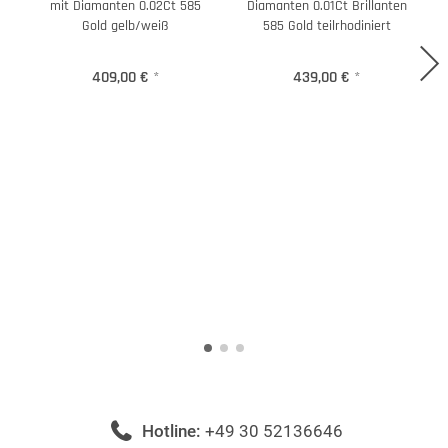
mit Diamanten 0.02Ct 585
Diamanten 0.01Ct Brillanten
Gold gelb/weiß
585 Gold teilrhodiniert
409,00 €
*
439,00 €
*
Hotline:
+49 30 52136646