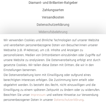
Diamant- und Brillanten-Ratgeber
Zahlungsarten
Versandkosten
Datenschutzerklärung
Widerrufsbelehrung
AGB
Wir verwenden Cookies und ähnliche Technologien auf unserer Website
und verarbeiten personenbezogene Daten von Besucher:innen unserer
Impressum
Webseite (z.B. IP-Adresse), um z.B. Inhalte und Anzeigen zu
Barrierefreiheitserklärung
personalisieren, Medien von Drittanbietern einzubinden oder Zugriffe auf
unsere Website zu analysieren. Die Datenverarbeitung erfolgt erst durch
gesetzte Cookies. Wir teilen diese Daten mit Dritten, die wir in den
Einstellungen benennen.
Die Datenverarbeitung kann mit Einwilligung oder aufgrund eines
berechtigten Interesses erfolgen. Die Zustimmung kann erteilt oder
Vertrag widerrufen
abgelehnt werden. Es besteht das Recht, nicht einzuwilligen und die
Einwilligung zu einem späteren Zeitpunkt zu ändern oder zu widerrufen.
Beachten Sie unser
Impressum
und weitere Hinweise zur Verwendung
personenbezogener Daten in unserer
Daten­schutz­erklärung
.