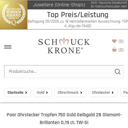
DtGV | Deutsche Gesellschaft
Juweliere (Online-Shops)
für Verbraucherstudien mbH
Top Preis/Leistung
Befragung 05/2026 zu 18 Herstellermarken Auszeichnung: TOP
4, dtgv.de/13402
(0)
(
0
)
Startseite
Gold
Ohrschmuck
Ohrstecker
Pa
Paar Ohrstecker Tropfen 750 Gold Gelbgold 28 Diamant-
Brillanten 0,19 ct. TW-SI