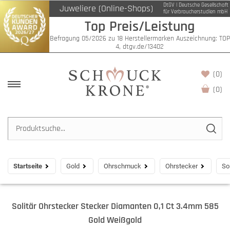
DtGV | Deutsche Gesellschaft
Juweliere (Online-Shops)
für Verbraucherstudien mbH
Top Preis/Leistung
Befragung 05/2026 zu 18 Herstellermarken Auszeichnung: TOP
4, dtgv.de/13402
(0)
(
0
)
Startseite
Gold
Ohrschmuck
Ohrstecker
So
Solitär Ohrstecker Stecker Diamanten 0,1 Ct 3.4mm 585
Gold Weißgold