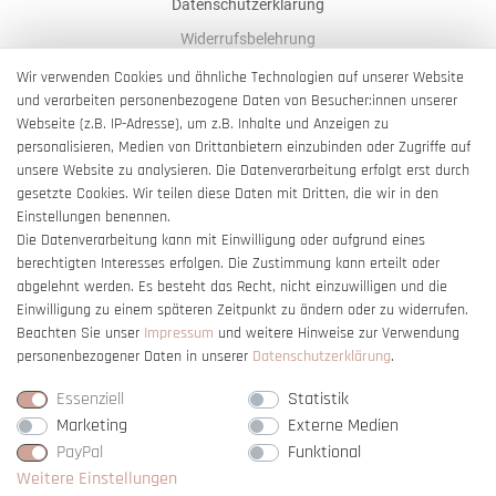
Datenschutzerklärung
Widerrufsbelehrung
AGB
Wir verwenden Cookies und ähnliche Technologien auf unserer Website
und verarbeiten personenbezogene Daten von Besucher:innen unserer
Impressum
Webseite (z.B. IP-Adresse), um z.B. Inhalte und Anzeigen zu
Barrierefreiheitserklärung
personalisieren, Medien von Drittanbietern einzubinden oder Zugriffe auf
unsere Website zu analysieren. Die Datenverarbeitung erfolgt erst durch
gesetzte Cookies. Wir teilen diese Daten mit Dritten, die wir in den
Einstellungen benennen.
Die Datenverarbeitung kann mit Einwilligung oder aufgrund eines
berechtigten Interesses erfolgen. Die Zustimmung kann erteilt oder
Vertrag widerrufen
abgelehnt werden. Es besteht das Recht, nicht einzuwilligen und die
Einwilligung zu einem späteren Zeitpunkt zu ändern oder zu widerrufen.
Beachten Sie unser
Impressum
und weitere Hinweise zur Verwendung
personenbezogener Daten in unserer
Daten­schutz­erklärung
.
Essenziell
Statistik
Marketing
Externe Medien
PayPal
Funktional
Weitere Einstellungen