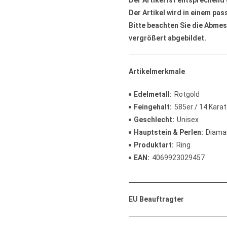
Der Artikel ist entsprechend
Der Artikel wird in einem pa
Bitte beachten Sie die Abmes
vergrößert abgebildet.
Artikelmerkmale
Edelmetall
Rotgold
Feingehalt
585er / 14 Karat
Geschlecht
Unisex
Hauptstein & Perlen
Diama
Produktart
Ring
EAN
4069923029457
EU Beauftragter