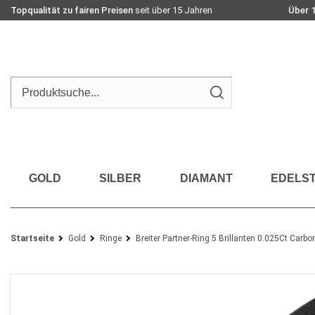
Topqualität zu fairen Preisen
seit über 15 Jahren
Über 
GOLD
SILBER
DIAMANT
EDELST
Startseite
Gold
Ringe
Breiter Partner-Ring 5 Brillanten 0.025Ct Carb