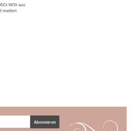
.05Ct W/SI aus
 mattiert
Abonnieren