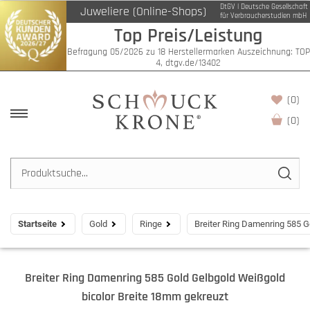
DtGV | Deutsche Gesellschaft
Juweliere (Online-Shops)
für Verbraucherstudien mbH
Top Preis/Leistung
Befragung 05/2026 zu 18 Herstellermarken Auszeichnung: TOP
4, dtgv.de/13402
(0)
(
0
)
Startseite
Gold
Ringe
Breiter Ring Damenring 585 G
Breiter Ring Damenring 585 Gold Gelbgold Weißgold
bicolor Breite 18mm gekreuzt