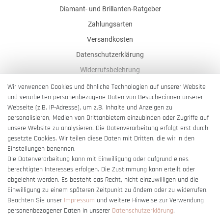
Diamant- und Brillanten-Ratgeber
Zahlungsarten
Versandkosten
Datenschutzerklärung
Widerrufsbelehrung
AGB
Wir verwenden Cookies und ähnliche Technologien auf unserer Website
und verarbeiten personenbezogene Daten von Besucher:innen unserer
Impressum
Webseite (z.B. IP-Adresse), um z.B. Inhalte und Anzeigen zu
Barrierefreiheitserklärung
personalisieren, Medien von Drittanbietern einzubinden oder Zugriffe auf
unsere Website zu analysieren. Die Datenverarbeitung erfolgt erst durch
gesetzte Cookies. Wir teilen diese Daten mit Dritten, die wir in den
Einstellungen benennen.
Die Datenverarbeitung kann mit Einwilligung oder aufgrund eines
berechtigten Interesses erfolgen. Die Zustimmung kann erteilt oder
Vertrag widerrufen
abgelehnt werden. Es besteht das Recht, nicht einzuwilligen und die
Einwilligung zu einem späteren Zeitpunkt zu ändern oder zu widerrufen.
Beachten Sie unser
Impressum
und weitere Hinweise zur Verwendung
personenbezogener Daten in unserer
Daten­schutz­erklärung
.