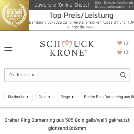
DtGV | Deutsche Gesellschaft
Juweliere (Online-Shops)
für Verbraucherstudien mbH
Top Preis/Leistung
Befragung 05/2026 zu 18 Herstellermarken Auszeichnung: TOP
4, dtgv.de/13402
(0)
(
0
)
Startseite
Gold
Ringe
Breiter Ring Damenring aus 
Breiter Ring Damenring aus 585 Gold gelb/weiß gekreutzt
glänzend B:12mm