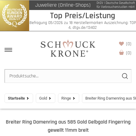
DtGV | Deutsche Gesellschaft
Juweliere (Online-Shops)
für Verbraucherstudien mbH
Top Preis/Leistung
Befragung 05/2026 zu 18 Herstellermarken Auszeichnung: TOP
4, dtgv.de/13402
(0)
(
0
)
Startseite
Gold
Ringe
Breiter Ring Damenring aus 5
Breiter Ring Damenring aus 585 Gold Gelbgold Fingerring
gewellt 11mm breit