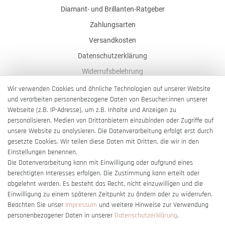
Diamant- und Brillanten-Ratgeber
Zahlungsarten
Versandkosten
Datenschutzerklärung
Widerrufsbelehrung
AGB
Wir verwenden Cookies und ähnliche Technologien auf unserer Website
und verarbeiten personenbezogene Daten von Besucher:innen unserer
Impressum
Webseite (z.B. IP-Adresse), um z.B. Inhalte und Anzeigen zu
Barrierefreiheitserklärung
personalisieren, Medien von Drittanbietern einzubinden oder Zugriffe auf
unsere Website zu analysieren. Die Datenverarbeitung erfolgt erst durch
gesetzte Cookies. Wir teilen diese Daten mit Dritten, die wir in den
Einstellungen benennen.
Die Datenverarbeitung kann mit Einwilligung oder aufgrund eines
berechtigten Interesses erfolgen. Die Zustimmung kann erteilt oder
Vertrag widerrufen
abgelehnt werden. Es besteht das Recht, nicht einzuwilligen und die
Einwilligung zu einem späteren Zeitpunkt zu ändern oder zu widerrufen.
Beachten Sie unser
Impressum
und weitere Hinweise zur Verwendung
personenbezogener Daten in unserer
Daten­schutz­erklärung
.