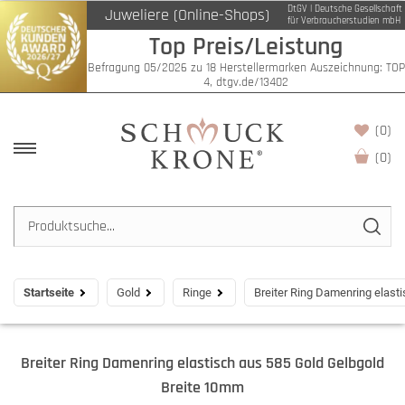
DtGV | Deutsche Gesellschaft
Juweliere (Online-Shops)
für Verbraucherstudien mbH
Top Preis/Leistung
Befragung 05/2026 zu 18 Herstellermarken Auszeichnung: TOP
4, dtgv.de/13402
(0)
(
0
)
Startseite
Gold
Ringe
Breiter Ring Damenring elast
Breiter Ring Damenring elastisch aus 585 Gold Gelbgold
Breite 10mm