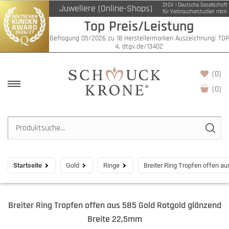
DtGV | Deutsche Gesellschaft
Juweliere (Online-Shops)
für Verbraucherstudien mbH
Top Preis/Leistung
Befragung 05/2026 zu 18 Herstellermarken Auszeichnung: TOP
4, dtgv.de/13402
(0)
(
0
)
Startseite
Gold
Ringe
Breiter Ring Tropfen offen a
Breiter Ring Tropfen offen aus 585 Gold Rotgold glänzend
Breite 22,5mm