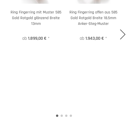
Ring Fingerring mit Muster 585
Ring Fingerring offen aus 585
B
Gold Rotgold glänzend Breite
Gold Rotgold Breite 18,5mm
13mm
Anker-Steg-Muster
ab
1.899,00 €
*
ab
1.943,00 €
*