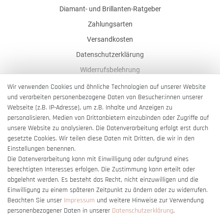
Diamant- und Brillanten-Ratgeber
Zahlungsarten
Versandkosten
Datenschutzerklärung
Widerrufsbelehrung
AGB
Wir verwenden Cookies und ähnliche Technologien auf unserer Website
und verarbeiten personenbezogene Daten von Besucher:innen unserer
Impressum
Webseite (z.B. IP-Adresse), um z.B. Inhalte und Anzeigen zu
Barrierefreiheitserklärung
personalisieren, Medien von Drittanbietern einzubinden oder Zugriffe auf
unsere Website zu analysieren. Die Datenverarbeitung erfolgt erst durch
gesetzte Cookies. Wir teilen diese Daten mit Dritten, die wir in den
Einstellungen benennen.
Die Datenverarbeitung kann mit Einwilligung oder aufgrund eines
berechtigten Interesses erfolgen. Die Zustimmung kann erteilt oder
Vertrag widerrufen
abgelehnt werden. Es besteht das Recht, nicht einzuwilligen und die
Einwilligung zu einem späteren Zeitpunkt zu ändern oder zu widerrufen.
Beachten Sie unser
Impressum
und weitere Hinweise zur Verwendung
personenbezogener Daten in unserer
Daten­schutz­erklärung
.