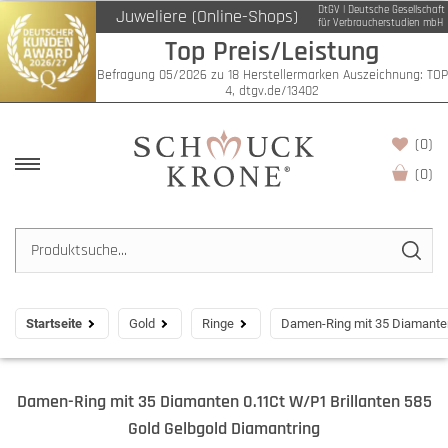
DtGV | Deutsche Gesellschaft
Juweliere (Online-Shops)
für Verbraucherstudien mbH
Top Preis/Leistung
Befragung 05/2026 zu 18 Herstellermarken Auszeichnung: TOP
4, dtgv.de/13402
(0)
(
0
)
Startseite
Gold
Ringe
Damen-Ring mit 35 Diamanten
Damen-Ring mit 35 Diamanten 0.11Ct W/P1 Brillanten 585
Gold Gelbgold Diamantring