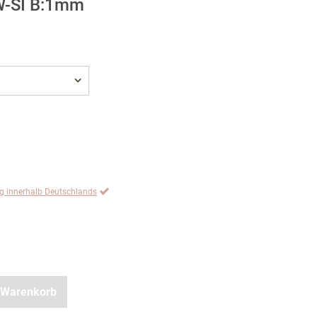
TW-SI B:1mm
ng innerhalb Deutschlands
 Warenkorb