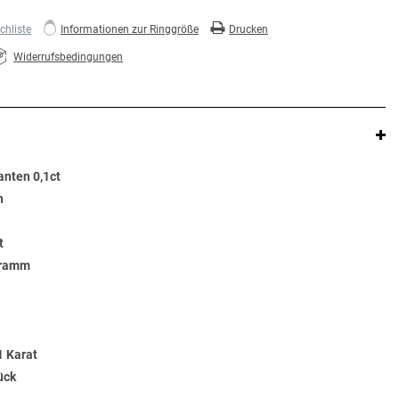
hliste
Informationen zur Ringgröße
Drucken
Widerrufsbedingungen
anten 0,1ct
n
t
Gramm
1 Karat
ück