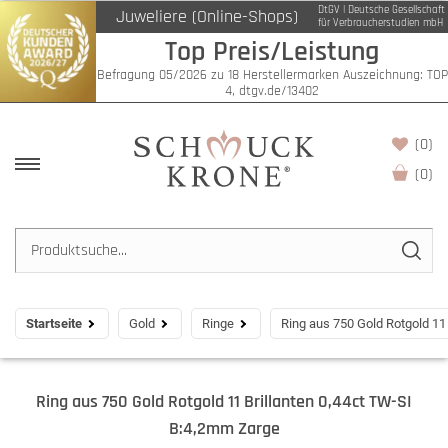
DtGV | Deutsche Gesellschaft
Juweliere (Online-Shops)
für Verbraucherstudien mbH
Top Preis/Leistung
Befragung 05/2026 zu 18 Herstellermarken Auszeichnung: TOP
4, dtgv.de/13402
(0)
(
0
)
Startseite
Gold
Ringe
Ring aus 750 Gold Rotgold 11
Ring aus 750 Gold Rotgold 11 Brillanten 0,44ct TW-SI
B:4,2mm Zarge