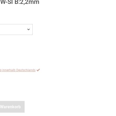
 TW-SI B:2,2mm
ng innerhalb Deutschlands
 Warenkorb