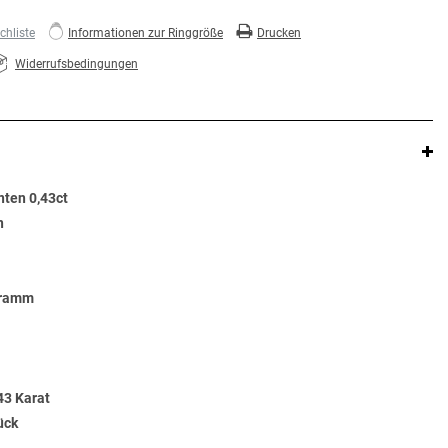
hliste
Informationen zur Ringgröße
Drucken
Widerrufsbedingungen
nten 0,43ct
n
Gramm
43 Karat
ück