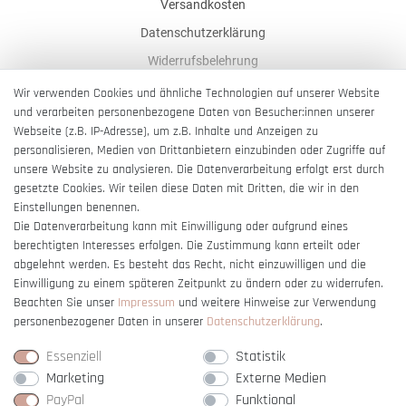
Versandkosten
Datenschutzerklärung
Widerrufsbelehrung
AGB
Wir verwenden Cookies und ähnliche Technologien auf unserer Website
und verarbeiten personenbezogene Daten von Besucher:innen unserer
Impressum
Webseite (z.B. IP-Adresse), um z.B. Inhalte und Anzeigen zu
Barrierefreiheitserklärung
personalisieren, Medien von Drittanbietern einzubinden oder Zugriffe auf
unsere Website zu analysieren. Die Datenverarbeitung erfolgt erst durch
gesetzte Cookies. Wir teilen diese Daten mit Dritten, die wir in den
Einstellungen benennen.
Die Datenverarbeitung kann mit Einwilligung oder aufgrund eines
berechtigten Interesses erfolgen. Die Zustimmung kann erteilt oder
Vertrag widerrufen
abgelehnt werden. Es besteht das Recht, nicht einzuwilligen und die
Einwilligung zu einem späteren Zeitpunkt zu ändern oder zu widerrufen.
Beachten Sie unser
Impressum
und weitere Hinweise zur Verwendung
personenbezogener Daten in unserer
Daten­schutz­erklärung
.
Essenziell
Statistik
Marketing
Externe Medien
PayPal
Funktional