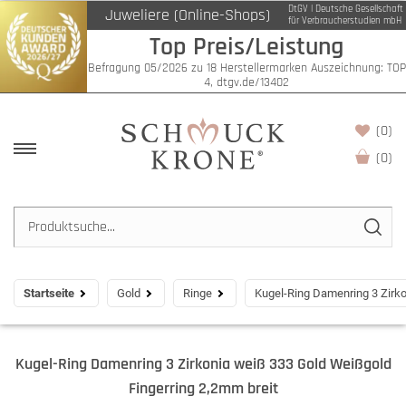
DtGV | Deutsche Gesellschaft
Juweliere (Online-Shops)
für Verbraucherstudien mbH
Top Preis/Leistung
Befragung 05/2026 zu 18 Herstellermarken Auszeichnung: TOP
4, dtgv.de/13402
(0)
(
0
)
Startseite
Gold
Ringe
Kugel-Ring Damenring 3 Zirko
Kugel-Ring Damenring 3 Zirkonia weiß 333 Gold Weißgold
Fingerring 2,2mm breit