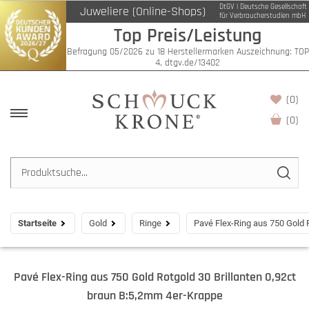
DtGV | Deutsche Gesellschaft
Juweliere (Online-Shops)
für Verbraucherstudien mbH
Top Preis/Leistung
Befragung 05/2026 zu 18 Herstellermarken Auszeichnung: TOP
4, dtgv.de/13402
(0)
(
0
)
Startseite
Gold
Ringe
Pavé Flex-Ring aus 750 Gold 
Pavé Flex-Ring aus 750 Gold Rotgold 30 Brillanten 0,92ct
braun B:5,2mm 4er-Krappe