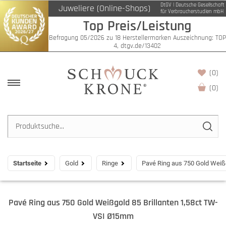
DtGV | Deutsche Gesellschaft
Juweliere (Online-Shops)
für Verbraucherstudien mbH
Top Preis/Leistung
Befragung 05/2026 zu 18 Herstellermarken Auszeichnung: TOP
4, dtgv.de/13402
(0)
(
0
)
Startseite
Gold
Ringe
Pavé Ring aus 750 Gold Weiß
Pavé Ring aus 750 Gold Weißgold 85 Brillanten 1,58ct TW-
VSI Ø15mm