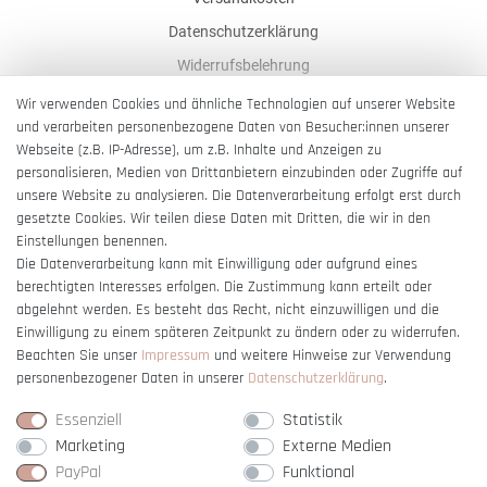
Datenschutzerklärung
Widerrufsbelehrung
AGB
Wir verwenden Cookies und ähnliche Technologien auf unserer Website
und verarbeiten personenbezogene Daten von Besucher:innen unserer
Impressum
Webseite (z.B. IP-Adresse), um z.B. Inhalte und Anzeigen zu
Barrierefreiheitserklärung
personalisieren, Medien von Drittanbietern einzubinden oder Zugriffe auf
unsere Website zu analysieren. Die Datenverarbeitung erfolgt erst durch
gesetzte Cookies. Wir teilen diese Daten mit Dritten, die wir in den
Einstellungen benennen.
Die Datenverarbeitung kann mit Einwilligung oder aufgrund eines
berechtigten Interesses erfolgen. Die Zustimmung kann erteilt oder
Vertrag widerrufen
abgelehnt werden. Es besteht das Recht, nicht einzuwilligen und die
Einwilligung zu einem späteren Zeitpunkt zu ändern oder zu widerrufen.
Beachten Sie unser
Impressum
und weitere Hinweise zur Verwendung
personenbezogener Daten in unserer
Daten­schutz­erklärung
.
Essenziell
Statistik
Marketing
Externe Medien
PayPal
Funktional