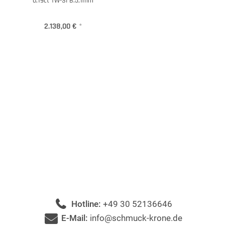
0,19ct TW-SI B:5,1mm
2.138,00 €
*
Hotline:
+49 30 52136646
E-Mail:
info@schmuck-krone.de