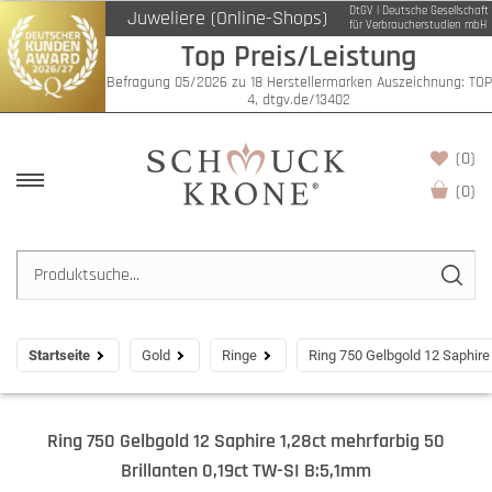
DtGV | Deutsche Gesellschaft
Juweliere (Online-Shops)
für Verbraucherstudien mbH
Top Preis/Leistung
Befragung 05/2026 zu 18 Herstellermarken Auszeichnung: TOP
4, dtgv.de/13402
(0)
(
0
)
Startseite
Gold
Ringe
Ring 750 Gelbgold 12 Saphire
Ring 750 Gelbgold 12 Saphire 1,28ct mehrfarbig 50
Brillanten 0,19ct TW-SI B:5,1mm