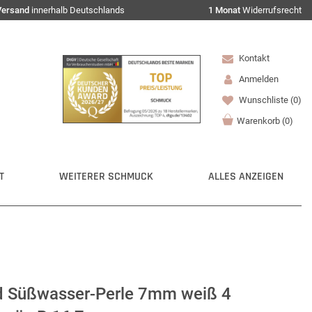
Versand
innerhalb Deutschlands
1 Monat
Widerrufsrecht
Kontakt
Anmelden
Wunschliste
(0)
Warenkorb
(
0
)
T
WEITERER SCHMUCK
ALLES ANZEIGEN
d Süßwasser-Perle 7mm weiß 4