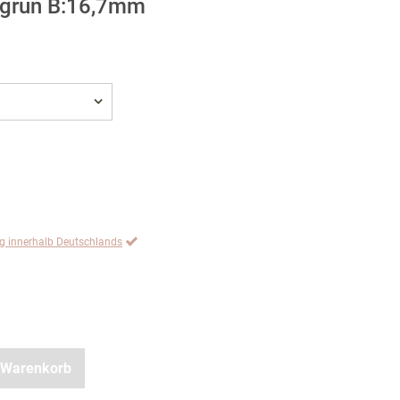
t grün B:16,7mm
ng innerhalb Deutschlands
 Warenkorb