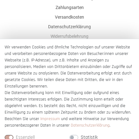
Zahlungsarten
Versandkosten
Datenschutzerklärung
Widerrufsbelehrung
AGB
Wir verwenden Cookies und ähnliche Technologien auf unserer Website
und verarbeiten personenbezogene Daten von Besucher:innen unserer
Impressum
Webseite (z.B. IP-Adresse), um z.B. Inhalte und Anzeigen zu
Barrierefreiheitserklärung
personalisieren, Medien von Drittanbietern einzubinden oder Zugriffe auf
unsere Website zu analysieren. Die Datenverarbeitung erfolgt erst durch
gesetzte Cookies. Wir teilen diese Daten mit Dritten, die wir in den
Einstellungen benennen.
Die Datenverarbeitung kann mit Einwilligung oder aufgrund eines
berechtigten Interesses erfolgen. Die Zustimmung kann erteilt oder
Vertrag widerrufen
abgelehnt werden. Es besteht das Recht, nicht einzuwilligen und die
Einwilligung zu einem späteren Zeitpunkt zu ändern oder zu widerrufen.
Beachten Sie unser
Impressum
und weitere Hinweise zur Verwendung
personenbezogener Daten in unserer
Daten­schutz­erklärung
.
Essenziell
Statistik