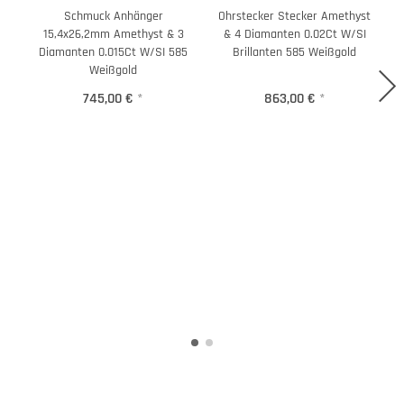
Schmuck Anhänger
Ohrstecker Stecker Amethyst
R
15,4x26,2mm Amethyst & 3
& 4 Diamanten 0.02Ct W/SI
Diamanten 0.015Ct W/SI 585
Brillanten 585 Weißgold
Weißgold
745,00 €
*
863,00 €
*