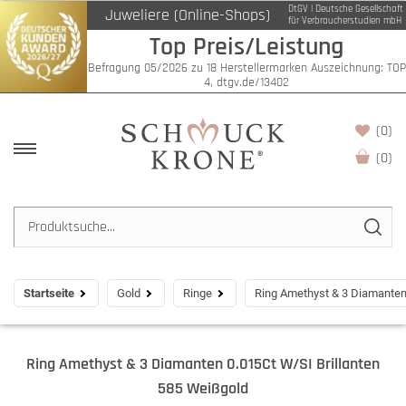
DtGV | Deutsche Gesellschaft
Juweliere (Online-Shops)
für Verbraucherstudien mbH
Top Preis/Leistung
Befragung 05/2026 zu 18 Herstellermarken Auszeichnung: TOP
4, dtgv.de/13402
(0)
(
0
)
Startseite
Gold
Ringe
Ring Amethyst & 3 Diamanten
Ring Amethyst & 3 Diamanten 0.015Ct W/SI Brillanten
585 Weißgold