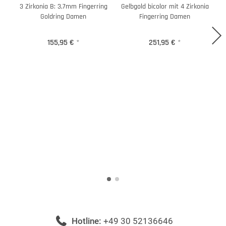
3 Zirkonia B: 3,7mm Fingerring
Gelbgold bicolor mit 4 Zirkonia
G
Goldring Damen
Fingerring Damen
155,95 €
*
251,95 €
*
Hotline:
+49 30 52136646