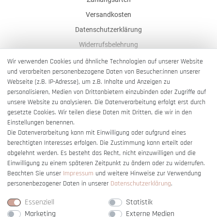
Versandkosten
Datenschutzerklärung
Widerrufsbelehrung
AGB
Wir verwenden Cookies und ähnliche Technologien auf unserer Website
und verarbeiten personenbezogene Daten von Besucher:innen unserer
Impressum
Webseite (z.B. IP-Adresse), um z.B. Inhalte und Anzeigen zu
Barrierefreiheitserklärung
personalisieren, Medien von Drittanbietern einzubinden oder Zugriffe auf
unsere Website zu analysieren. Die Datenverarbeitung erfolgt erst durch
gesetzte Cookies. Wir teilen diese Daten mit Dritten, die wir in den
Einstellungen benennen.
Die Datenverarbeitung kann mit Einwilligung oder aufgrund eines
berechtigten Interesses erfolgen. Die Zustimmung kann erteilt oder
Vertrag widerrufen
abgelehnt werden. Es besteht das Recht, nicht einzuwilligen und die
Einwilligung zu einem späteren Zeitpunkt zu ändern oder zu widerrufen.
Beachten Sie unser
Impressum
und weitere Hinweise zur Verwendung
personenbezogener Daten in unserer
Daten­schutz­erklärung
.
Essenziell
Statistik
Marketing
Externe Medien