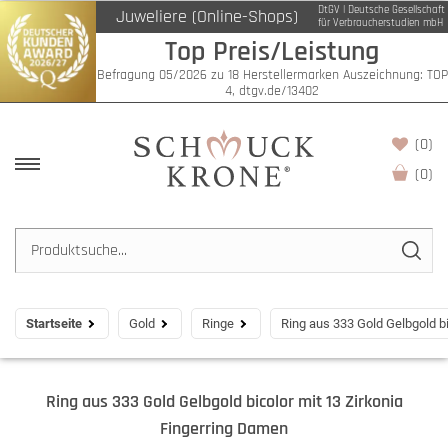
DtGV | Deutsche Gesellschaft
Juweliere (Online-Shops)
für Verbraucherstudien mbH
Top Preis/Leistung
Befragung 05/2026 zu 18 Herstellermarken Auszeichnung: TOP
4, dtgv.de/13402
(0)
(
0
)
Startseite
Gold
Ringe
Ring aus 333 Gold Gelbgold b
Ring aus 333 Gold Gelbgold bicolor mit 13 Zirkonia
Fingerring Damen