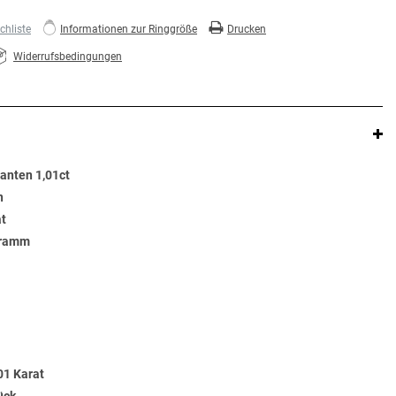
hliste
Informationen zur Ringgröße
Drucken
Widerrufsbedingungen
lanten 1,01ct
n
at
Gramm
01 Karat