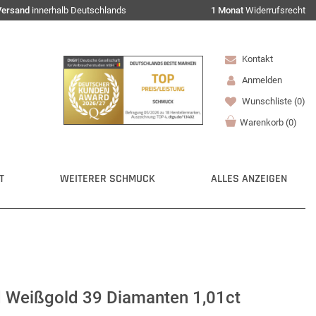
Versand
innerhalb Deutschlands
1 Monat
Widerrufsrecht
Kontakt
Anmelden
Wunschliste
(0)
Warenkorb
(
0
)
T
WEITERER SCHMUCK
ALLES ANZEIGEN
d Weißgold 39 Diamanten 1,01ct