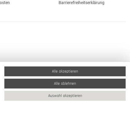
osten
Barrierefreiheitserklärung
Alle akzeptieren
Alle ablehnen
Auswahl akzeptieren
2026 Schmuck Krone / Alle Rechte vorbehalten / powered by
createyourtemplate