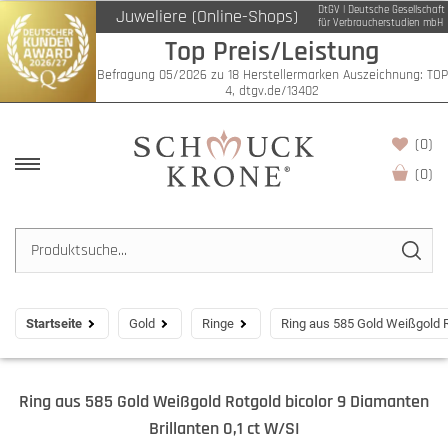
DtGV | Deutsche Gesellschaft
Juweliere (Online-Shops)
für Verbraucherstudien mbH
Top Preis/Leistung
Befragung 05/2026 zu 18 Herstellermarken Auszeichnung: TOP
4, dtgv.de/13402
(0)
(
0
)
Startseite
Gold
Ringe
Ring aus 585 Gold Weißgold Ro
Ring aus 585 Gold Weißgold Rotgold bicolor 9 Diamanten
Brillanten 0,1 ct W/SI