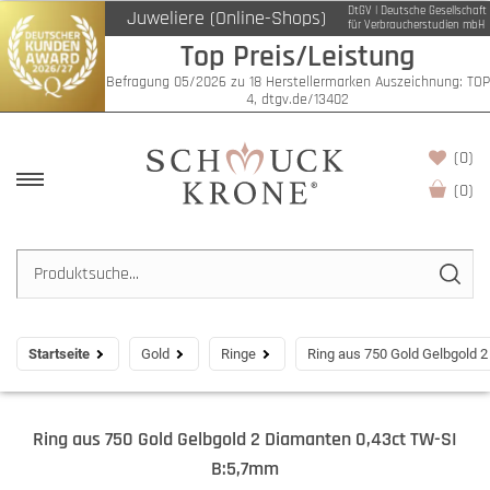
DtGV | Deutsche Gesellschaft
Juweliere (Online-Shops)
für Verbraucherstudien mbH
Top Preis/Leistung
Befragung 05/2026 zu 18 Herstellermarken Auszeichnung: TOP
4, dtgv.de/13402
(0)
(
0
)
Startseite
Gold
Ringe
Ring aus 750 Gold Gelbgold 
Ring aus 750 Gold Gelbgold 2 Diamanten 0,43ct TW-SI
B:5,7mm