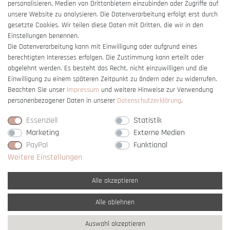
Barrierefreiheitserklärung
personalisieren, Medien von Drittanbietern einzubinden oder Zugriffe auf
unsere Website zu analysieren. Die Datenverarbeitung erfolgt erst durch
gesetzte Cookies. Wir teilen diese Daten mit Dritten, die wir in den
Einstellungen benennen.
Die Datenverarbeitung kann mit Einwilligung oder aufgrund eines
berechtigten Interesses erfolgen. Die Zustimmung kann erteilt oder
Vertrag widerrufen
abgelehnt werden. Es besteht das Recht, nicht einzuwilligen und die
Einwilligung zu einem späteren Zeitpunkt zu ändern oder zu widerrufen.
Beachten Sie unser
Impressum
und weitere Hinweise zur Verwendung
personenbezogener Daten in unserer
Daten­schutz­erklärung
.
Essenziell
Statistik
Marketing
Externe Medien
PayPal
Funktional
Weitere Einstellungen
Alle akzeptieren
Alle ablehnen
* Alle Preise verstehen sich inkl. gesetzl. MwSt. und
zzgl. Versandkosten
Auswahl akzeptieren
** Nur innerhalb Deutschlands
© copyright 2007-2026 Schmuck Krone / Alle