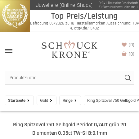
DtGV | Deutsche Gesellschaft
Juweliere (Online-Shops)
für Verbraucherstudien mbH
Top Preis/Leistung
Befragung 05/2026 zu 18 Herstellermarken Auszeichnung: TOP
4, dtgv.de/13402
(0)
(
0
)
Startseite
Gold
Ringe
Ring Spitzoval 750 Gelbgold 
Ring Spitzoval 750 Gelbgold Peridot 0,74ct grün 20
Diamanten 0,05ct TW-SI B:9,1mm