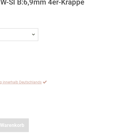
 TW-SI B:6,9mm 4er-Krappe
ng innerhalb Deutschlands
 Warenkorb