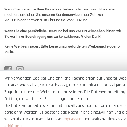
Wenn Sie Fragen zu Ihrer Bestellung haben, oder telefonisch bestellen
möchten, erreichen Sie unseren Kundenservice in der Zeit von
Mo.- Fr. in der Zeit von 9-18 Uhr und Sa. von 9-14 Uhr
Wenn Sie eine persönliche Beratung bei uns vor Ort wünschen, bitten wir
Sie vor Ihrer Besichtigung uns zu kontaktieren. Vielen Dank!
Keine Werbeanfragen: Bitte keine unaufgeforderten Werbeanrufe oder E-
Mails.
Wir verwenden Cookies und ähnliche Technologien auf unserer Web
unserer Webseite (z.B. IP-Adresse), um z.B. Inhalte und Anzeigen zu
Zugriffe auf unsere Website zu analysieren. Die Datenverarbeitung e
Dritten, die wir in den Einstellungen benennen.
Die Datenverarbeitung kann mit Einwilligung oder aufgrund eines b
abgelehnt werden. Es besteht das Recht, nicht einzuwilligen und di
widerrufen. Beachten Sie unser
Impressum
und weitere Hinweise z
erklärung
.
* Alle Preise verstehen sich inkl. gesetzl. MwSt. und
zzgl. Versandkosten
** Nur i