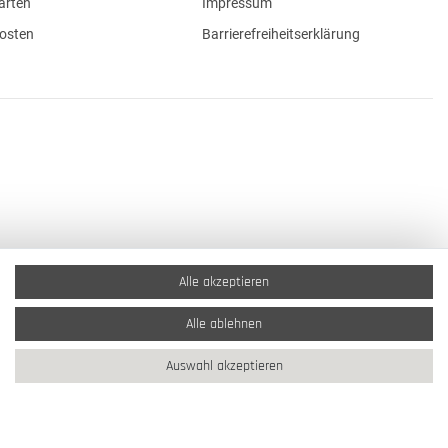
arten
Impressum
osten
Barrierefreiheitserklärung
Alle akzeptieren
Alle ablehnen
Auswahl akzeptieren
2026 Schmuck Krone / Alle Rechte vorbehalten / powered by
createyourtemplate