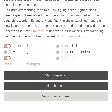
Einstellungen benennen.
Die Datenverarbeitung kann mit Einwilligung oder aufgrund eines
berechtigten Interesses erfolgen. Die Zustimmung kann erteilt oder
Vertrag widerrufen
abgelehnt werden. Es besteht das Recht, nicht einzuwilligen und die
Einwilligung zu einem späteren Zeitpunkt zu ändern oder zu widerrufen.
Beachten Sie unser
Impressum
und weitere Hinweise zur Verwendung
personenbezogener Daten in unserer
Daten­schutz­erklärung
.
Essenziell
Statistik
Marketing
Externe Medien
PayPal
Funktional
Weitere Einstellungen
Alle akzeptieren
Alle ablehnen
* Alle Preise verstehen sich inkl. gesetzl. MwSt. und
zzgl. Versandkosten
Auswahl akzeptieren
** Nur innerhalb Deutschlands
© copyright 2007-2026 Schmuck Krone / Alle
Rechte vorbehalten / powered by
createyourtemplate