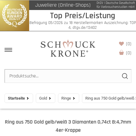
DtGV | Deutsche Gesellschaft
Juweliere (Online-Shops)
für Verbraucherstudien mbH
Top Preis/Leistung
Befragung 05/2026 zu 18 Herstellermarken Auszeichnung: TOP
4, dtgv.de/13402
(0)
(
0
)
Startseite
Gold
Ringe
Ring aus 750 Gold gelb/weiß
Ring aus 750 Gold gelb/weiß 3 Diamanten 0,74ct B:4,7mm
4er-Krappe