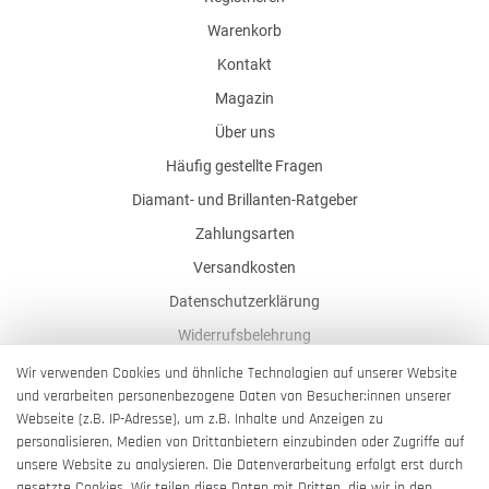
Warenkorb
Kontakt
Magazin
Über uns
Häufig gestellte Fragen
Diamant- und Brillanten-Ratgeber
Zahlungsarten
Versandkosten
Datenschutzerklärung
Widerrufsbelehrung
AGB
Wir verwenden Cookies und ähnliche Technologien auf unserer Website
und verarbeiten personenbezogene Daten von Besucher:innen unserer
Impressum
Webseite (z.B. IP-Adresse), um z.B. Inhalte und Anzeigen zu
Barrierefreiheitserklärung
personalisieren, Medien von Drittanbietern einzubinden oder Zugriffe auf
unsere Website zu analysieren. Die Datenverarbeitung erfolgt erst durch
gesetzte Cookies. Wir teilen diese Daten mit Dritten, die wir in den