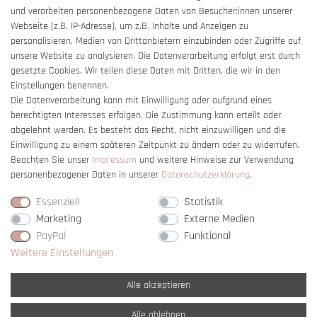
und verarbeiten personenbezogene Daten von Besucher:innen unserer
Impressum
Webseite (z.B. IP-Adresse), um z.B. Inhalte und Anzeigen zu
Barrierefreiheitserklärung
personalisieren, Medien von Drittanbietern einzubinden oder Zugriffe auf
unsere Website zu analysieren. Die Datenverarbeitung erfolgt erst durch
gesetzte Cookies. Wir teilen diese Daten mit Dritten, die wir in den
Einstellungen benennen.
Die Datenverarbeitung kann mit Einwilligung oder aufgrund eines
berechtigten Interesses erfolgen. Die Zustimmung kann erteilt oder
Vertrag widerrufen
abgelehnt werden. Es besteht das Recht, nicht einzuwilligen und die
Einwilligung zu einem späteren Zeitpunkt zu ändern oder zu widerrufen.
Beachten Sie unser
Impressum
und weitere Hinweise zur Verwendung
personenbezogener Daten in unserer
Daten­schutz­erklärung
.
Essenziell
Statistik
Marketing
Externe Medien
PayPal
Funktional
Weitere Einstellungen
Alle akzeptieren
Alle ablehnen