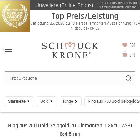
DtGV | Deutsche Gesellschaft
Juweliere (Online-Shops)
für Verbraucherstudien mbH
Top Preis/Leistung
Befragung 05/2026 zu 18 Herstellermarken Auszeichnung: TOP
4, dtgv.de/13402
(0)
(
0
)
Startseite
Gold
Ringe
Ring aus 750 Gold Gelbgold 
Ring aus 750 Gold Gelbgold 20 Diamanten 0,25ct TW-SI
B:4,5mm