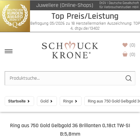
DtGV | Deutsche Gesellschaft
Juweliere (Online-Shops)
für Verbraucherstudien mbH
Top Preis/Leistung
Befragung 05/2026 zu 18 Herstellermarken Auszeichnung: TOP
4, dtgv.de/13402
(0)
(
0
)
Startseite
Gold
Ringe
Ring aus 750 Gold Gelbgold 3
Ring aus 750 Gold Gelbgold 36 Brillanten 0,18ct TW-SI
B:5,8mm