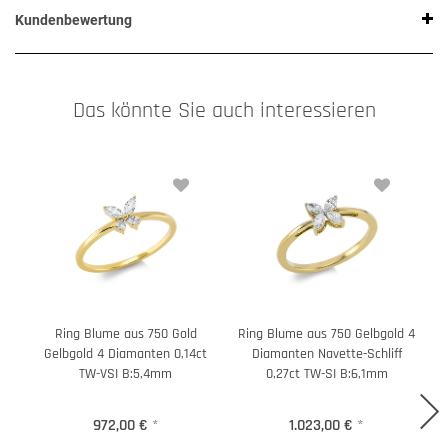
Kundenbewertung
Das könnte Sie auch interessieren
Ring Blume aus 750 Gold
Ring Blume aus 750 Gelbgold 4
R
Gelbgold 4 Diamanten 0,14ct
Diamanten Navette-Schliff
TW-VSI B:5,4mm
0,27ct TW-SI B:6,1mm
972,00 €
*
1.023,00 €
*