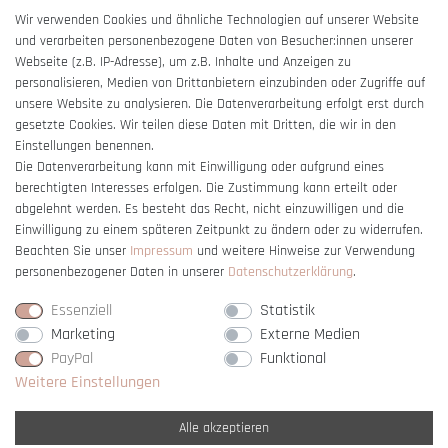
AGB
Wir verwenden Cookies und ähnliche Technologien auf unserer Website
und verarbeiten personenbezogene Daten von Besucher:innen unserer
Impressum
Webseite (z.B. IP-Adresse), um z.B. Inhalte und Anzeigen zu
Barrierefreiheitserklärung
personalisieren, Medien von Drittanbietern einzubinden oder Zugriffe auf
unsere Website zu analysieren. Die Datenverarbeitung erfolgt erst durch
gesetzte Cookies. Wir teilen diese Daten mit Dritten, die wir in den
Einstellungen benennen.
Die Datenverarbeitung kann mit Einwilligung oder aufgrund eines
berechtigten Interesses erfolgen. Die Zustimmung kann erteilt oder
Vertrag widerrufen
abgelehnt werden. Es besteht das Recht, nicht einzuwilligen und die
Einwilligung zu einem späteren Zeitpunkt zu ändern oder zu widerrufen.
Beachten Sie unser
Impressum
und weitere Hinweise zur Verwendung
personenbezogener Daten in unserer
Daten­schutz­erklärung
.
Essenziell
Statistik
Marketing
Externe Medien
PayPal
Funktional
Weitere Einstellungen
Alle akzeptieren