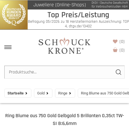
DtGV | Deutsche Gesellschaft
Juweliere (Online-Shops)
für Verbraucherstudien mbH
Top Preis/Leistung
Befragung 05/2026 zu 18 Herstellermarken Auszeichnung: TOP
4, dtgv.de/13402
(0)
(
0
)
Startseite
Gold
Ringe
Ring Blume aus 750 Gold Gelb
Ring Blume aus 750 Gold Gelbgold 5 Brillanten 0,35ct TW-
SI B:6,6mm