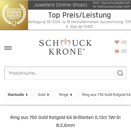
DtGV | Deutsche Gesellschaft
Juweliere (Online-Shops)
für Verbraucherstudien mbH
Top Preis/Leistung
Befragung 05/2026 zu 18 Herstellermarken Auszeichnung: TOP
4, dtgv.de/13402
(0)
(
0
)
Startseite
Gold
Ringe
Ring aus 750 Gold Rotgold 64
Ring aus 750 Gold Rotgold 64 Brillanten 0,13ct TW-SI
B:2,6mm