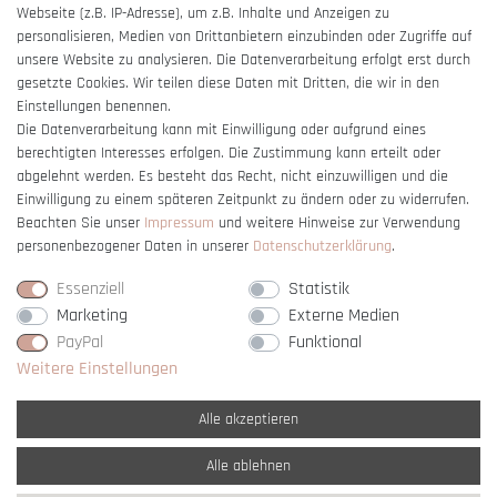
Webseite (z.B. IP-Adresse), um z.B. Inhalte und Anzeigen zu
Barrierefreiheitserklärung
personalisieren, Medien von Drittanbietern einzubinden oder Zugriffe auf
unsere Website zu analysieren. Die Datenverarbeitung erfolgt erst durch
gesetzte Cookies. Wir teilen diese Daten mit Dritten, die wir in den
Einstellungen benennen.
Die Datenverarbeitung kann mit Einwilligung oder aufgrund eines
berechtigten Interesses erfolgen. Die Zustimmung kann erteilt oder
Vertrag widerrufen
abgelehnt werden. Es besteht das Recht, nicht einzuwilligen und die
Einwilligung zu einem späteren Zeitpunkt zu ändern oder zu widerrufen.
Beachten Sie unser
Impressum
und weitere Hinweise zur Verwendung
personenbezogener Daten in unserer
Daten­schutz­erklärung
.
Essenziell
Statistik
Marketing
Externe Medien
PayPal
Funktional
Weitere Einstellungen
Alle akzeptieren
Alle ablehnen
* Alle Preise verstehen sich inkl. gesetzl. MwSt. und
zzgl. Versandkosten