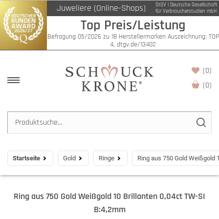
DtGV | Deutsche Gesellschaft
Juweliere (Online-Shops)
für Verbraucherstudien mbH
Top Preis/Leistung
Befragung 05/2026 zu 18 Herstellermarken Auszeichnung: TOP
4, dtgv.de/13402
(0)
(
0
)
Startseite
Gold
Ringe
Ring aus 750 Gold Weißgold 1
Ring aus 750 Gold Weißgold 10 Brillanten 0,04ct TW-SI
B:4,2mm