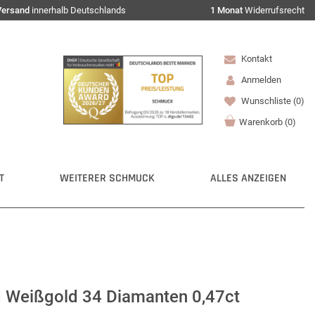
Versand
innerhalb Deutschlands
1 Monat
Widerrufsrecht
Kontakt
Anmelden
Wunschliste
(0)
Warenkorb
(
0
)
T
WEITERER SCHMUCK
ALLES ANZEIGEN
d Weißgold 34 Diamanten 0,47ct