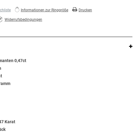
hliste
Informationen zur Ringgröße
Drucken
Widerrufsbedingungen
manten 0,47ct
n
at
Gramm
47 Karat
ück