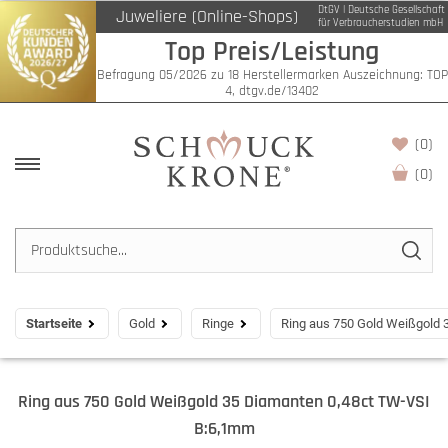
DtGV | Deutsche Gesellschaft
Juweliere (Online-Shops)
für Verbraucherstudien mbH
Top Preis/Leistung
Befragung 05/2026 zu 18 Herstellermarken Auszeichnung: TOP
4, dtgv.de/13402
(0)
(
0
)
Startseite
Gold
Ringe
Ring aus 750 Gold Weißgold
Ring aus 750 Gold Weißgold 35 Diamanten 0,48ct TW-VSI
B:6,1mm