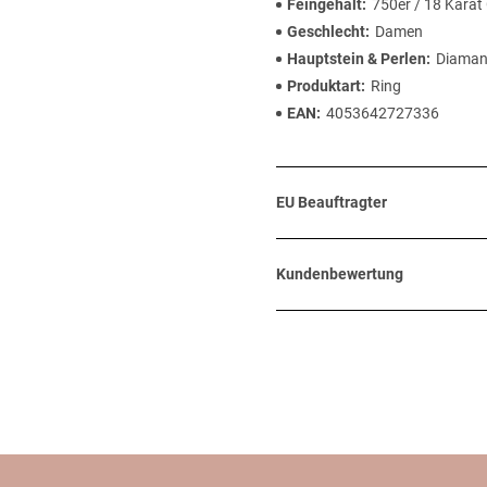
Feingehalt
750er / 18 Karat
Geschlecht
Damen
Hauptstein & Perlen
Diaman
Produktart
Ring
EAN
4053642727336
EU Beauftragter
Kundenbewertung