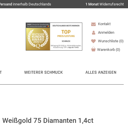
Versand
innerhalb Deutschlands
1 Monat
Widerrufsrecht
Kontakt
Anmelden
Wunschliste
(0)
Warenkorb
(
0
)
T
WEITERER SCHMUCK
ALLES ANZEIGEN
d Weißgold 75 Diamanten 1,4ct