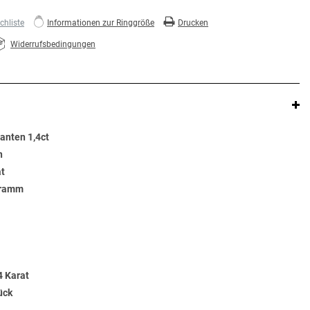
hliste
Informationen zur Ringgröße
Drucken
Widerrufsbedingungen
anten 1,4ct
n
at
Gramm
4 Karat
ück