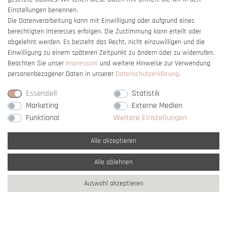
Einstellungen benennen.
Die Datenverarbeitung kann mit Einwilligung oder aufgrund eines
Vertrag widerrufen
berechtigten Interesses erfolgen. Die Zustimmung kann erteilt oder
abgelehnt werden. Es besteht das Recht, nicht einzuwilligen und die
Einwilligung zu einem späteren Zeitpunkt zu ändern oder zu widerrufen.
Beachten Sie unser
Impressum
und weitere Hinweise zur Verwendung
personenbezogener Daten in unserer
Daten­schutz­erklärung
.
Essenziell
Statistik
Marketing
Externe Medien
Funktional
Weitere Einstellungen
Alle akzeptieren
Alle ablehnen
* Alle Preise verstehen sich inkl. gesetzl. MwSt. und
zzgl. Versandkosten
Auswahl akzeptieren
** Nur innerhalb Deutschlands
© copyright 2007-2026 Schmuck Krone / Alle
Rechte vorbehalten / powered by
createyourtemplate