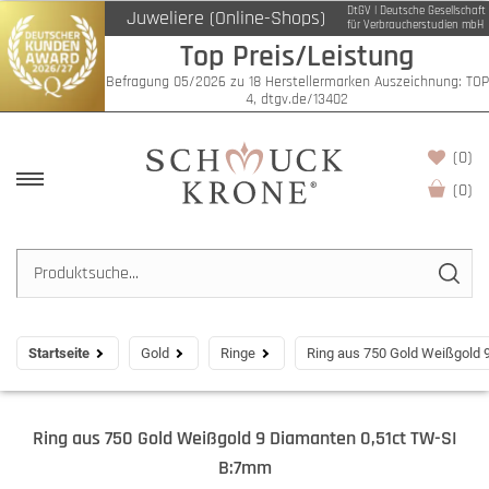
DtGV | Deutsche Gesellschaft
Juweliere (Online-Shops)
für Verbraucherstudien mbH
Top Preis/Leistung
Befragung 05/2026 zu 18 Herstellermarken Auszeichnung: TOP
4, dtgv.de/13402
(0)
(
0
)
Startseite
Gold
Ringe
Ring aus 750 Gold Weißgold
Ring aus 750 Gold Weißgold 9 Diamanten 0,51ct TW-SI
B:7mm