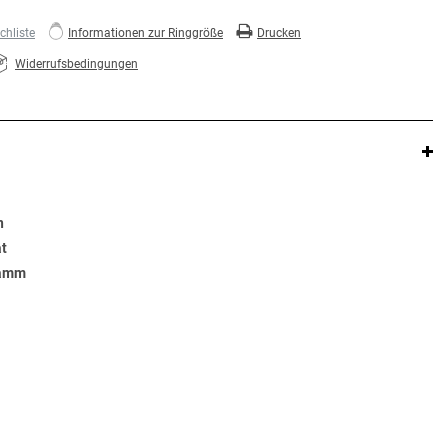
hliste
Informationen zur Ringgröße
Drucken
Widerrufsbedingungen
n
at
ramm