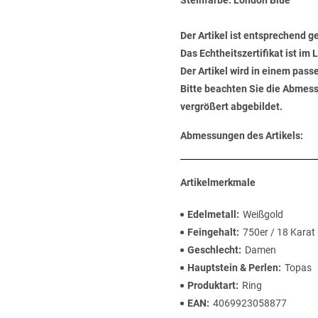
Steinfarbe: London Blue
Der Artikel ist entsprechend g
Das Echtheitszertifikat ist im
Der Artikel wird in einem pas
Bitte beachten Sie die Abmess
vergrößert abgebildet.
Abmessungen des Artikels:
Artikelmerkmale
Edelmetall
Weißgold
Feingehalt
750er / 18 Karat
Geschlecht
Damen
Hauptstein & Perlen
Topas
Produktart
Ring
EAN
4069923058877