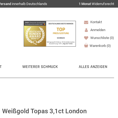
Versand
innerhalb Deutschlands
1 Monat
Widerrufsrecht
Kontakt
Anmelden
Wunschliste
(0)
Warenkorb
(
0
)
T
WEITERER SCHMUCK
ALLES ANZEIGEN
d Weißgold Topas 3,1ct London