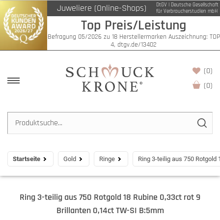
DtGV | Deutsche Gesellschaft
Juweliere (Online-Shops)
für Verbraucherstudien mbH
Top Preis/Leistung
Befragung 05/2026 zu 18 Herstellermarken Auszeichnung: TOP
4, dtgv.de/13402
(0)
(
0
)
Startseite
Gold
Ringe
Ring 3-teilig aus 750 Rotgold
Ring 3-teilig aus 750 Rotgold 18 Rubine 0,33ct rot 9
Brillanten 0,14ct TW-SI B:5mm