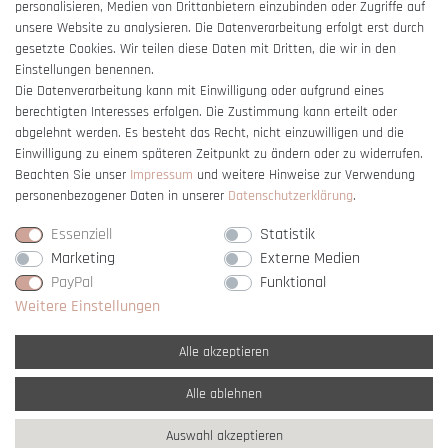
Barrierefreiheitserklärung
personalisieren, Medien von Drittanbietern einzubinden oder Zugriffe auf
unsere Website zu analysieren. Die Datenverarbeitung erfolgt erst durch
gesetzte Cookies. Wir teilen diese Daten mit Dritten, die wir in den
Einstellungen benennen.
Die Datenverarbeitung kann mit Einwilligung oder aufgrund eines
berechtigten Interesses erfolgen. Die Zustimmung kann erteilt oder
Vertrag widerrufen
abgelehnt werden. Es besteht das Recht, nicht einzuwilligen und die
Einwilligung zu einem späteren Zeitpunkt zu ändern oder zu widerrufen.
Beachten Sie unser
Impressum
und weitere Hinweise zur Verwendung
personenbezogener Daten in unserer
Daten­schutz­erklärung
.
Essenziell
Statistik
Marketing
Externe Medien
PayPal
Funktional
Weitere Einstellungen
Alle akzeptieren
Alle ablehnen
* Alle Preise verstehen sich inkl. gesetzl. MwSt. und
zzgl. Versandkosten
Auswahl akzeptieren
** Nur innerhalb Deutschlands
© copyright 2007-2026 Schmuck Krone / Alle