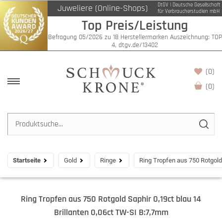
DtGV | Deutsche Gesellschaft
Juweliere (Online-Shops)
für Verbraucherstudien mbH
Top Preis/Leistung
Befragung 05/2026 zu 18 Herstellermarken Auszeichnung: TOP
4, dtgv.de/13402
(0)
(
0
)
Startseite
Gold
Ringe
Ring Tropfen aus 750 Rotgold
Ring Tropfen aus 750 Rotgold Saphir 0,19ct blau 14
Brillanten 0,06ct TW-SI B:7,7mm