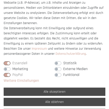
Webseite (z.B. IP-Adresse), um z.B. Inhalte und Anzeigen zu
Barrierefreiheitserklärung
personalisieren, Medien von Drittanbietern einzubinden oder Zugriffe auf
unsere Website zu analysieren. Die Datenverarbeitung erfolgt erst durch
gesetzte Cookies. Wir teilen diese Daten mit Dritten, die wir in den
Einstellungen benennen.
Die Datenverarbeitung kann mit Einwilligung oder aufgrund eines
berechtigten Interesses erfolgen. Die Zustimmung kann erteilt oder
Vertrag widerrufen
abgelehnt werden. Es besteht das Recht, nicht einzuwilligen und die
Einwilligung zu einem späteren Zeitpunkt zu ändern oder zu widerrufen.
Beachten Sie unser
Impressum
und weitere Hinweise zur Verwendung
personenbezogener Daten in unserer
Daten­schutz­erklärung
.
Essenziell
Statistik
Marketing
Externe Medien
PayPal
Funktional
Weitere Einstellungen
Alle akzeptieren
Alle ablehnen
* Alle Preise verstehen sich inkl. gesetzl. MwSt. und
zzgl. Versandkosten