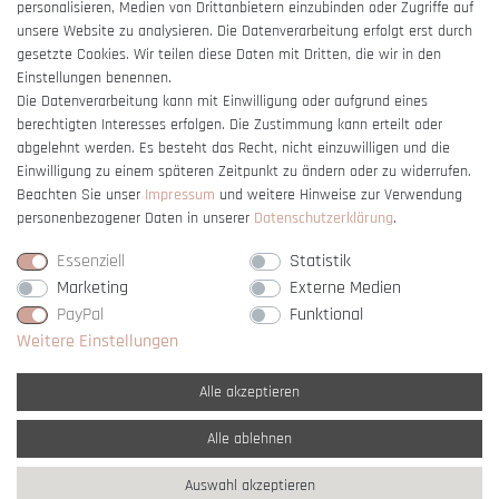
Barrierefreiheitserklärung
personalisieren, Medien von Drittanbietern einzubinden oder Zugriffe auf
unsere Website zu analysieren. Die Datenverarbeitung erfolgt erst durch
gesetzte Cookies. Wir teilen diese Daten mit Dritten, die wir in den
Einstellungen benennen.
Die Datenverarbeitung kann mit Einwilligung oder aufgrund eines
berechtigten Interesses erfolgen. Die Zustimmung kann erteilt oder
Vertrag widerrufen
abgelehnt werden. Es besteht das Recht, nicht einzuwilligen und die
Einwilligung zu einem späteren Zeitpunkt zu ändern oder zu widerrufen.
Beachten Sie unser
Impressum
und weitere Hinweise zur Verwendung
personenbezogener Daten in unserer
Daten­schutz­erklärung
.
Essenziell
Statistik
Marketing
Externe Medien
PayPal
Funktional
Weitere Einstellungen
Alle akzeptieren
Alle ablehnen
* Alle Preise verstehen sich inkl. gesetzl. MwSt. und
zzgl. Versandkosten
Auswahl akzeptieren
** Nur innerhalb Deutschlands
© copyright 2007-2026 Schmuck Krone / Alle