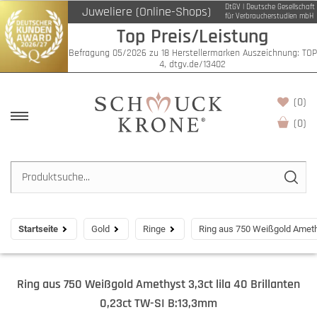
DtGV | Deutsche Gesellschaft
Juweliere (Online-Shops)
für Verbraucherstudien mbH
Top Preis/Leistung
Befragung 05/2026 zu 18 Herstellermarken Auszeichnung: TOP
4, dtgv.de/13402
(0)
(
0
)
Startseite
Gold
Ringe
Ring aus 750 Weißgold Amethy
Ring aus 750 Weißgold Amethyst 3,3ct lila 40 Brillanten
0,23ct TW-SI B:13,3mm