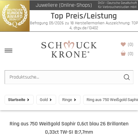
DtGV | Deutsche Gesellschaft
Juweliere (Online-Shops)
für Verbraucherstudien mbH
Top Preis/Leistung
Befragung 05/2026 zu 18 Herstellermarken Auszeichnung: TOP
4, dtgv.de/13402
(0)
(
0
)
Startseite
Gold
Ringe
Ring aus 750 Weißgold Saphir
Ring aus 750 Weißgold Saphir 0,6ct blau 26 Brillanten
0,33ct TW-SI B:7,7mm