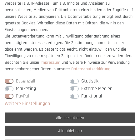
Webseite (z.B. IP-Adresse), um z.B. Inhalte und Anzeigen zu
Barrierefreiheitserklärung
personalisieren, Medien von Drittanbietern einzubinden oder Zugriffe auf
unsere Website zu analysieren. Die Datenverarbeitung erfolgt erst durch
gesetzte Cookies. Wir teilen diese Daten mit Dritten, die wir in den
Einstellungen benennen.
Die Datenverarbeitung kann mit Einwilligung oder aufgrund eines
berechtigten Interesses erfolgen. Die Zustimmung kann erteilt oder
Vertrag widerrufen
abgelehnt werden. Es besteht das Recht, nicht einzuwilligen und die
Einwilligung zu einem späteren Zeitpunkt zu ändern oder zu widerrufen.
Beachten Sie unser
Impressum
und weitere Hinweise zur Verwendung
personenbezogener Daten in unserer
Daten­schutz­erklärung
.
Essenziell
Statistik
Marketing
Externe Medien
PayPal
Funktional
Weitere Einstellungen
Alle akzeptieren
Alle ablehnen
* Alle Preise verstehen sich inkl. gesetzl. MwSt. und
zzgl. Versandkosten