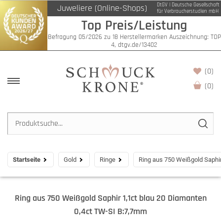
DtGV | Deutsche Gesellschaft
Juweliere (Online-Shops)
für Verbraucherstudien mbH
Top Preis/Leistung
Befragung 05/2026 zu 18 Herstellermarken Auszeichnung: TOP
4, dtgv.de/13402
(0)
(
0
)
Startseite
Gold
Ringe
Ring aus 750 Weißgold Saphi
Ring aus 750 Weißgold Saphir 1,1ct blau 20 Diamanten
0,4ct TW-SI B:7,7mm