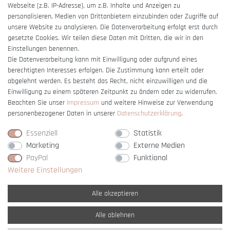
Webseite (z.B. IP-Adresse), um z.B. Inhalte und Anzeigen zu
Barrierefreiheitserklärung
personalisieren, Medien von Drittanbietern einzubinden oder Zugriffe auf
unsere Website zu analysieren. Die Datenverarbeitung erfolgt erst durch
gesetzte Cookies. Wir teilen diese Daten mit Dritten, die wir in den
Einstellungen benennen.
Die Datenverarbeitung kann mit Einwilligung oder aufgrund eines
berechtigten Interesses erfolgen. Die Zustimmung kann erteilt oder
Vertrag widerrufen
abgelehnt werden. Es besteht das Recht, nicht einzuwilligen und die
Einwilligung zu einem späteren Zeitpunkt zu ändern oder zu widerrufen.
Beachten Sie unser
Impressum
und weitere Hinweise zur Verwendung
personenbezogener Daten in unserer
Daten­schutz­erklärung
.
Essenziell
Statistik
Marketing
Externe Medien
PayPal
Funktional
Weitere Einstellungen
Alle akzeptieren
Alle ablehnen
* Alle Preise verstehen sich inkl. gesetzl. MwSt. und
zzgl. Versandkosten