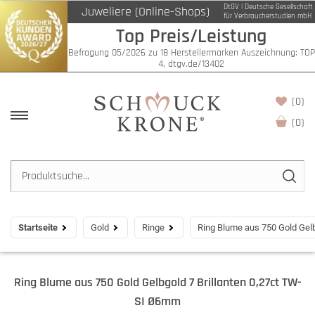
DtGV | Deutsche Gesellschaft
Juweliere (Online-Shops)
für Verbraucherstudien mbH
Top Preis/Leistung
Befragung 05/2026 zu 18 Herstellermarken Auszeichnung: TOP
4, dtgv.de/13402
(0)
(
0
)
Startseite
Gold
Ringe
Ring Blume aus 750 Gold Gel
Ring Blume aus 750 Gold Gelbgold 7 Brillanten 0,27ct TW-
SI Ø6mm