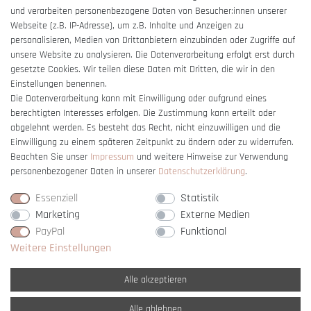
und verarbeiten personenbezogene Daten von Besucher:innen unserer
Impressum
Webseite (z.B. IP-Adresse), um z.B. Inhalte und Anzeigen zu
Barrierefreiheitserklärung
personalisieren, Medien von Drittanbietern einzubinden oder Zugriffe auf
unsere Website zu analysieren. Die Datenverarbeitung erfolgt erst durch
gesetzte Cookies. Wir teilen diese Daten mit Dritten, die wir in den
Einstellungen benennen.
Die Datenverarbeitung kann mit Einwilligung oder aufgrund eines
berechtigten Interesses erfolgen. Die Zustimmung kann erteilt oder
Vertrag widerrufen
abgelehnt werden. Es besteht das Recht, nicht einzuwilligen und die
Einwilligung zu einem späteren Zeitpunkt zu ändern oder zu widerrufen.
Beachten Sie unser
Impressum
und weitere Hinweise zur Verwendung
personenbezogener Daten in unserer
Daten­schutz­erklärung
.
Essenziell
Statistik
Marketing
Externe Medien
PayPal
Funktional
Weitere Einstellungen
Alle akzeptieren
Alle ablehnen