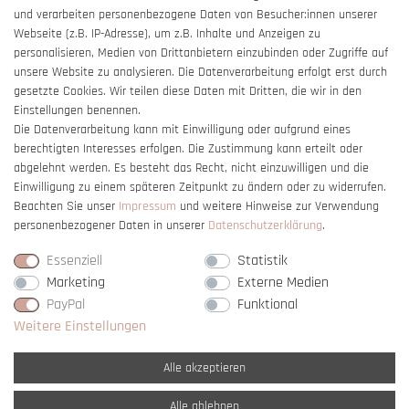
und verarbeiten personenbezogene Daten von Besucher:innen unserer
Impressum
Webseite (z.B. IP-Adresse), um z.B. Inhalte und Anzeigen zu
Barrierefreiheitserklärung
personalisieren, Medien von Drittanbietern einzubinden oder Zugriffe auf
unsere Website zu analysieren. Die Datenverarbeitung erfolgt erst durch
gesetzte Cookies. Wir teilen diese Daten mit Dritten, die wir in den
Einstellungen benennen.
Die Datenverarbeitung kann mit Einwilligung oder aufgrund eines
berechtigten Interesses erfolgen. Die Zustimmung kann erteilt oder
Vertrag widerrufen
abgelehnt werden. Es besteht das Recht, nicht einzuwilligen und die
Einwilligung zu einem späteren Zeitpunkt zu ändern oder zu widerrufen.
Beachten Sie unser
Impressum
und weitere Hinweise zur Verwendung
personenbezogener Daten in unserer
Daten­schutz­erklärung
.
Essenziell
Statistik
Marketing
Externe Medien
PayPal
Funktional
Weitere Einstellungen
Alle akzeptieren
Alle ablehnen