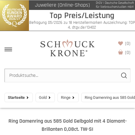
DtGV | Deutsche Gesellschaft
Juweliere (Online-Shops)
für Verbraucherstudien mbH
Top Preis/Leistung
Befragung 05/2026 zu 18 Herstellermarken Auszeichnung: TOP
4, dtgv.de/13402
(0)
(
0
)
Startseite
Gold
Ringe
Ring Damenring aus 585 Gold 
Ring Damenring aus 585 Gold Gelbgold mit 4 Diamant-
Brillanten 0,08ct. TW-SI