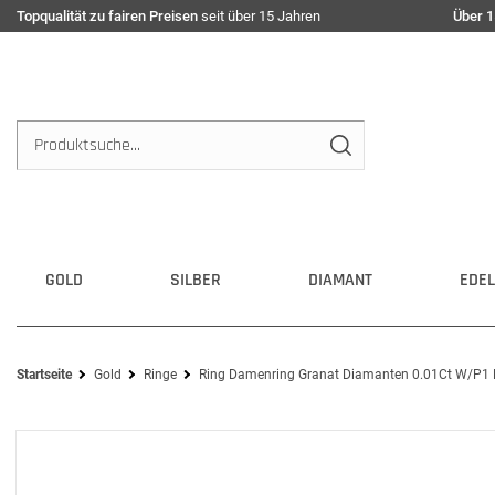
Topqualität zu fairen Preisen
seit über 15 Jahren
Über 1
GOLD
SILBER
DIAMANT
EDEL
Startseite
Gold
Ringe
Ring Damenring Granat Diamanten 0.01Ct W/P1 B