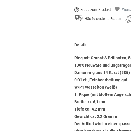
Frage zum Produkt
Wunsc
Häufig gestellte Fragen
Details
Ring mit Granat & Brillanten, 
100% Neuware und ungetrage
Damenring aus 14 Karat (585) G
0,01 ct., Feinbearbeitung gut
W/P1 wesselton (weiß)
1. Piqué (mit bloßem Auge sch
Breite ca. 6,1 mm
Tiefe ca. 4,2 mm
Gewicht ca. 2,2 Gramm
Der Artikel wird in einem pas