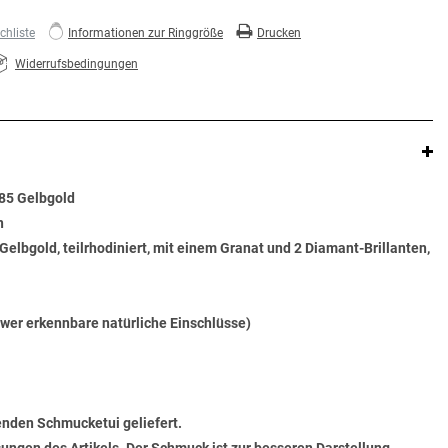
hliste
Informationen zur Ringgröße
Drucken
Widerrufsbedingungen
585 Gelbgold
n
elbgold, teilrhodiniert, mit einem Granat und 2 Diamant-Brillanten,
wer erkennbare natürliche Einschlüsse)
senden Schmucketui geliefert.