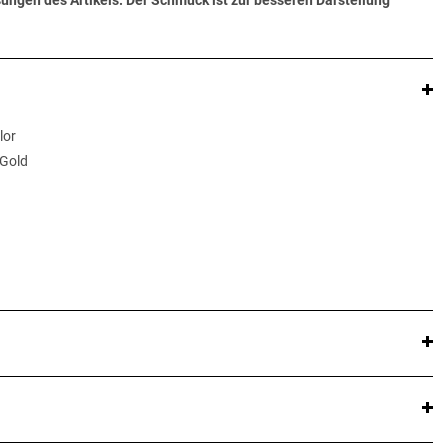
ungen des Artikels. Der Schmuck ist zur besseren Darstellung
lor
 Gold