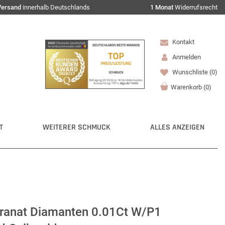
Versand
innerhalb Deutschlands
1 Monat
Widerrufsrecht
Kontakt
Anmelden
Wunschliste
(0)
Warenkorb
(
0
)
T
WEITERER SCHMUCK
ALLES ANZEIGEN
ranat Diamanten 0.01Ct W/P1