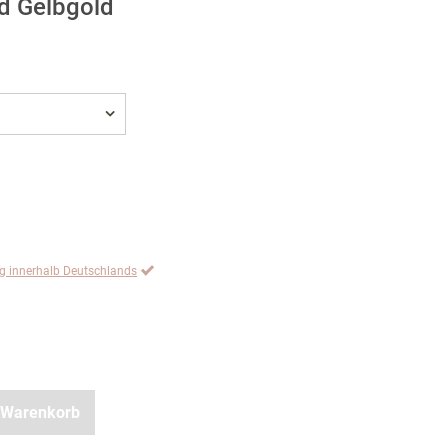
ld Gelbgold
ng innerhalb Deutschlands
 Warenkorb