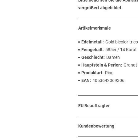
Bitte beachten Sie die Abmess
vergrößert abgebildet.
Artikelmerkmale
Edelmetall
Gold bicolor-trico
Feingehalt
585er / 14 Karat
Geschlecht
Damen
Hauptstein & Perlen
Granat
Produktart
Ring
EAN
4053642069306
EU Beauftragter
Kundenbewertung