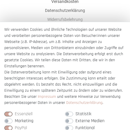
Versandkosten
Datenschutzerklärung
Widerrufsbelehrung
AGB
Wir verwenden Cookies und ähnliche Technologien auf unserer Website
und verarbeiten personenbezogene Daten von Besucher:innen unserer
Impressum
Webseite (z.B. IP-Adresse), um z.B. Inhalte und Anzeigen zu
Barrierefreiheitserklärung
personalisieren, Medien von Drittanbietern einzubinden oder Zugriffe auf
unsere Website zu analysieren. Die Datenverarbeitung erfolgt erst durch
gesetzte Cookies. Wir teilen diese Daten mit Dritten, die wir in den
Einstellungen benennen.
Die Datenverarbeitung kann mit Einwilligung oder aufgrund eines
berechtigten Interesses erfolgen. Die Zustimmung kann erteilt oder
Vertrag widerrufen
abgelehnt werden. Es besteht das Recht, nicht einzuwilligen und die
Einwilligung zu einem späteren Zeitpunkt zu ändern oder zu widerrufen.
Beachten Sie unser
Impressum
und weitere Hinweise zur Verwendung
personenbezogener Daten in unserer
Daten­schutz­erklärung
.
Essenziell
Statistik
Marketing
Externe Medien
PayPal
Funktional