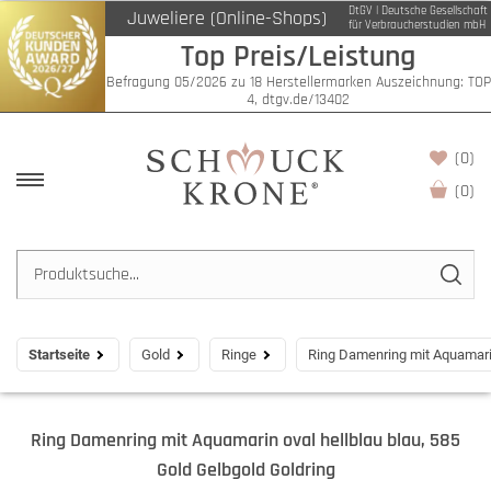
DtGV | Deutsche Gesellschaft
Juweliere (Online-Shops)
für Verbraucherstudien mbH
Top Preis/Leistung
Befragung 05/2026 zu 18 Herstellermarken Auszeichnung: TOP
4, dtgv.de/13402
(0)
(
0
)
Startseite
Gold
Ringe
Ring Damenring mit Aquamarin
Ring Damenring mit Aquamarin oval hellblau blau, 585
Gold Gelbgold Goldring