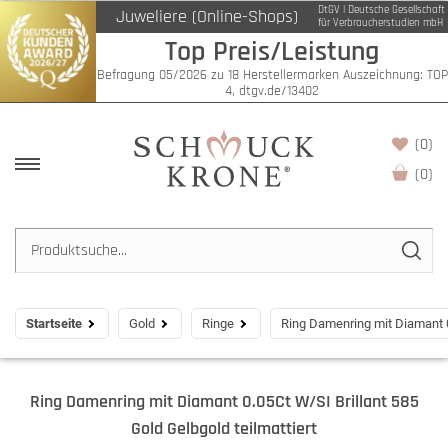
DtGV | Deutsche Gesellschaft
Juweliere (Online-Shops)
für Verbraucherstudien mbH
Top Preis/Leistung
Befragung 05/2026 zu 18 Herstellermarken Auszeichnung: TOP
4, dtgv.de/13402
(0)
(
0
)
Startseite
Gold
Ringe
Ring Damenring mit Diamant 0.
Ring Damenring mit Diamant 0.05Ct W/SI Brillant 585
Gold Gelbgold teilmattiert