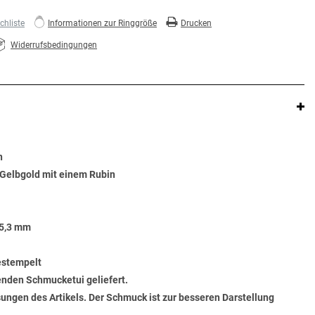
hliste
Informationen zur Ringgröße
Drucken
Widerrufsbedingungen
n
 Gelbgold mit einem Rubin
 5,3 mm
gestempelt
senden Schmucketui geliefert.
ungen des Artikels. Der Schmuck ist zur besseren Darstellung