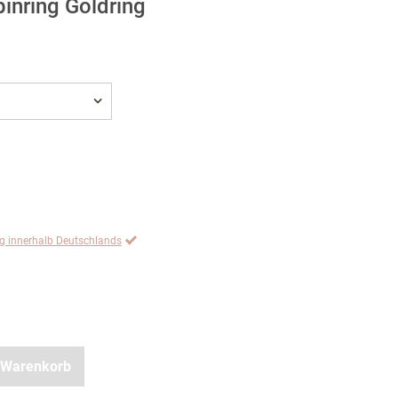
inring Goldring
ng innerhalb Deutschlands
 Warenkorb