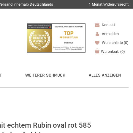
Versand
innerhalb Deutschlands
1 Monat
Widerrufsrecht
Kontakt
Anmelden
Wunschliste
(0)
Warenkorb
(
0
)
T
WEITERER SCHMUCK
ALLES ANZEIGEN
t echtem Rubin oval rot 585